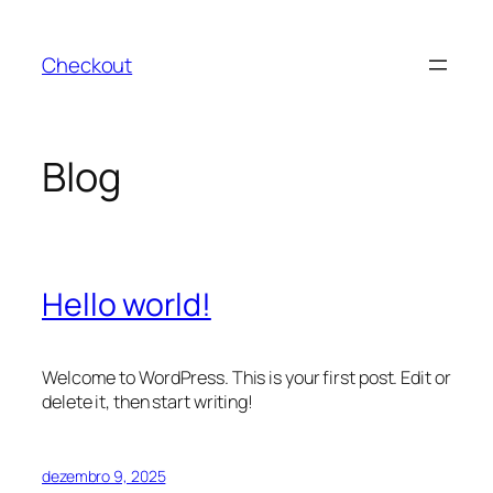
Pular
para
Checkout
o
conteúdo
Blog
Hello world!
Welcome to WordPress. This is your first post. Edit or
delete it, then start writing!
dezembro 9, 2025